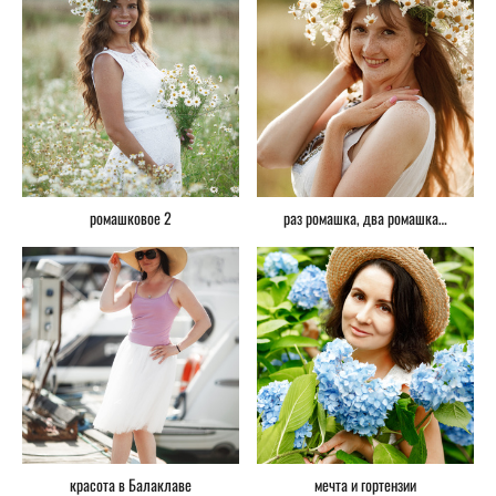
ромашковое 2
раз ромашка, два ромашка…
красота в Балаклаве
мечта и гортензии